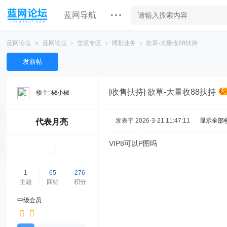
蓝网导航
蓝网论坛
»
蓝网论坛
›
交流专区
›
博彩业务
›
欲草-大量收88扶持
发新帖
[收售扶持]
欲草-大量收88扶持
楼主:
椒小椒
发表于 2026-3-21 11:47:11
|
显示全部
代表月亮
VIP8可以P图吗
1
65
276
主题
回帖
积分
中级会员