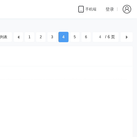
登录
手机端
/ 6 页
列表
1
2
3
4
5
6