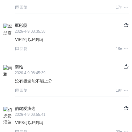
回复
17
#
军彤霞
2026-4-9 08:35:38
VIP2可以P图吗
回复
18
#
南雅
2026-4-9 08:45:39
没有极速能不能上分
回复
19
#
伯虎爱溜达
2026-4-9 08:55:41
VIP3可以P图吗
回复
20
#