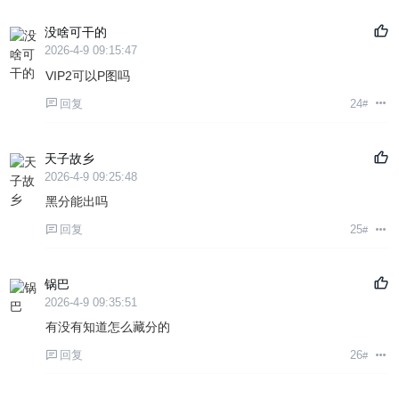
没啥可干的
2026-4-9 09:15:47
VIP2可以P图吗
回复
24
#
天子故乡
2026-4-9 09:25:48
黑分能出吗
回复
25
#
锅巴
2026-4-9 09:35:51
有没有知道怎么藏分的
回复
26
#