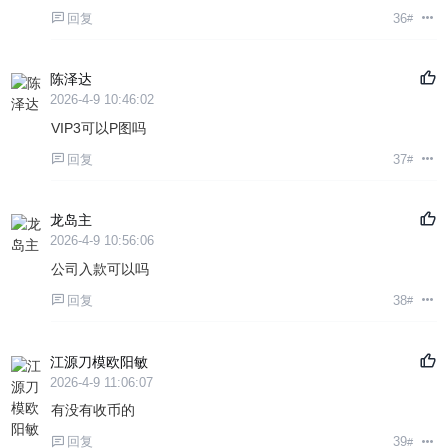
回复
36
#
陈泽达
2026-4-9 10:46:02
VIP3可以P图吗
回复
37
#
龙岛主
2026-4-9 10:56:06
公司入款可以吗
回复
38
#
江源刀模欧阳敏
2026-4-9 11:06:07
有没有收币的
回复
39
#