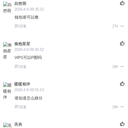
自然萌
2026-4-9 09:35:51
钱包谁可以撸
回复
27
#
偷抱星星
2026-4-9 09:45:52
VIP1可以P图吗
回复
28
#
暖暖相伴
2026-4-9 09:55:53
谁知道怎么移分
回复
29
#
巩有