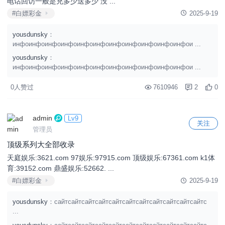
电话回访一般是充多少送多少 没 ...
#白嫖彩金
2025-9-19
yousdunsky
：
инфоинфоинфоинфоинфоинфоинфоинфоинфоинфоинфои ...
yousdunsky
：
инфоинфоинфоинфоинфоинфоинфоинфоинфоинфоинфои ...
0人赞过
7610946
2
0
admin
Lv9
关注
管理员
顶级系列大全部收录
天庭娱乐:3621.com 97娱乐:97915.com 顶级娱乐:67361.com k1体
育:39152.com 鼎盛娱乐:52662. ...
#白嫖彩金
2025-9-19
yousdunsky
：сайтсайтсайтсайтсайтсайтсайтсайтсайтсайтсайтс
...