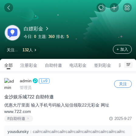
白嫖彩金
今日:
0
主题:
360
排名:
5
+ 加入
关注
132
人
全部
注册彩金
自助特邀
电话彩金
签到彩金
回归彩金
admin
Lv9
关注
管理员
金沙娱乐城722 自助特邀
优惠大厅里面 输入手机号码输入短信领取22元彩金 网址
www.722.com
#自助特邀
2025-9-27
yousdunsky
：сайтсайтсайтсайтсайтсайтсайтсайтсайтсайтсайтс