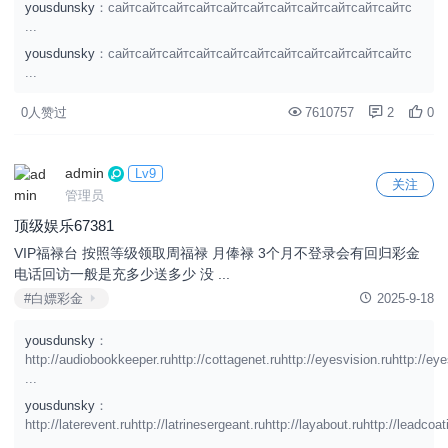
yousdunsky
：сайтсайтсайтсайтсайтсайтсайтсайтсайтсайтсайтс
...
yousdunsky
：сайтсайтсайтсайтсайтсайтсайтсайтсайтсайтсайтс
...
0人赞过
7610757
2
0
admin
Lv9
关注
管理员
顶级娱乐67381
VIP福禄台 按照等级领取周福禄 月俸禄 3个月不登录会有回归彩金
电话回访一般是充多少送多少 没 ...
#白嫖彩金
2025-9-18
yousdunsky
：
http://audiobookkeeper.ruhttp://cottagenet.ruhttp://eyesvision.ruhttp://ey
...
yousdunsky
：
http://laterevent.ruhttp://latrinesergeant.ruhttp://layabout.ruhttp://leadcoati