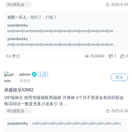
#白嫖彩金
2025-9-19
就图一乐儿
：领到了，打输了
yousdunsky
：
инфоинфоинфоинфоинфоинфоинфоинфоинфоинфоинфои ...
yousdunsky
：
инфоинфоинфоинфоинфоинфоинфоинфоинфоинфоинфои ...
0人赞过
7610948
3
0
admin
Lv9
关注
管理员
鼎盛娱乐52662
VIP福禄台 按照等级领取周福禄 月俸禄 3个月不登录会有回归彩金
电话回访一般是充多少送多少 没 ...
#白嫖彩金
2025-9-19
yousdunsky
：сайтсайтсайтсайтсайтсайтсайтсайтсайтсайтсайтс
...