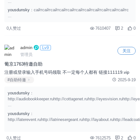
...
yousdunsky
：сайтсайтсайтсайтсайтсайтсайтсайтсайтсайтсайтс
...
0人赞过
7610407
2
0
admin
Lv9
关注
管理员
葡京1763特邀自助
注册或登录输入手机号码领取 不一定每个人都有 链接111119.vip
#自助特邀
2025-9-19
yousdunsky
：
http://audiobookkeeper.ruhttp://cottagenet.ruhttp://eyesvision.ruhttp://ey
...
yousdunsky
：
http://laterevent.ruhttp://latrinesergeant.ruhttp://layabout.ruhttp://leadcoati
0人赞过
7612575
2
0