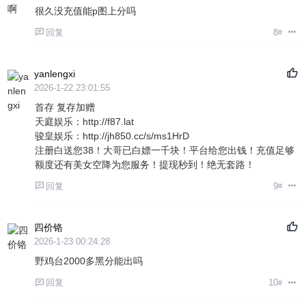
很久没充值能p图上分吗
回复
8
#
yanlengxi
2026-1-22 23:01:55
首存 复存加赠
天庭娱乐：http://f87.lat
骏皇娱乐：http://jh850.cc/s/ms1HrD
注册白送您38！大哥已白嫖一千块！平台给您出钱！充值足够
额度还有美女空降为您服务！提现秒到！绝无套路！
回复
9
#
四价铬
2026-1-23 00:24:28
野鸡台2000多黑分能出吗
回复
10
#