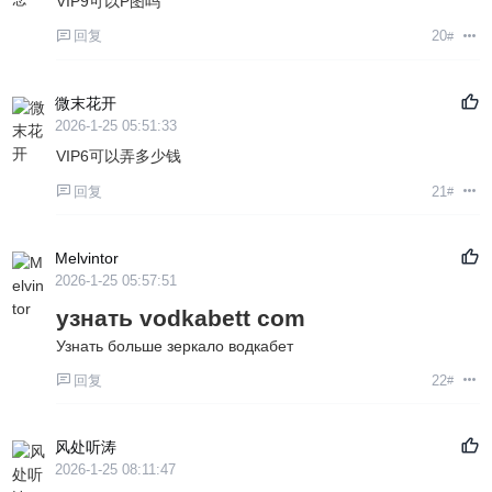
VIP9可以P图吗
回复
20
#
微末花开
2026-1-25 05:51:33
VIP6可以弄多少钱
回复
21
#
Melvintor
2026-1-25 05:57:51
узнать vodkabett com
Узнать больше
зеркало водкабет
回复
22
#
风处听涛
2026-1-25 08:11:47