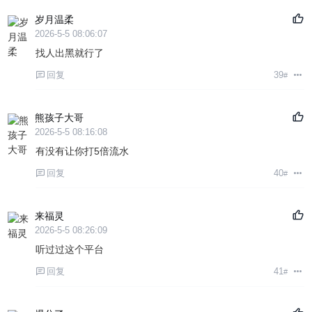
岁月温柔
2026-5-5 08:06:07
找人出黑就行了
回复
39
#
熊孩子大哥
2026-5-5 08:16:08
有没有让你打5倍流水
回复
40
#
来福灵
2026-5-5 08:26:09
听过过这个平台
回复
41
#