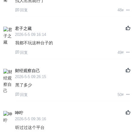
找人出黑就行了
回复
48
#
君子之藏
2026-5-5 09:16:14
我都不玩这种台子的
回复
49
#
财经观察自己
2026-5-5 09:26:15
黑了多少
回复
50
#
呻咛
2026-5-5 09:36:16
听过过这个平台