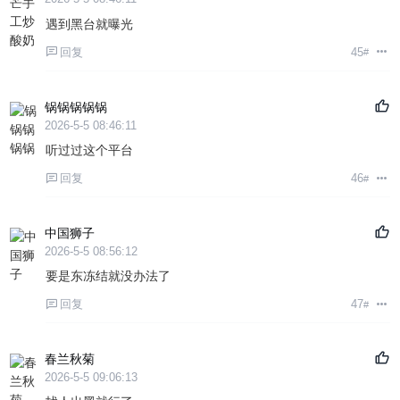
遇到黑台就曝光
回复
45
#
锅锅锅锅锅
2026-5-5 08:46:11
听过过这个平台
回复
46
#
中国狮子
2026-5-5 08:56:12
要是东冻结就没办法了
回复
47
#
春兰秋菊
2026-5-5 09:06:13