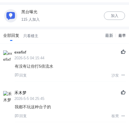
黑台曝光
加入
115 人加入
全部回复
最新
最早
只看楼主
exefixf
2026-5-5 04:15:44
有没有让你打5倍流水
回复
沙发
禾木梦
2026-5-5 04:25:45
我都不玩这种台子的
回复
板凳