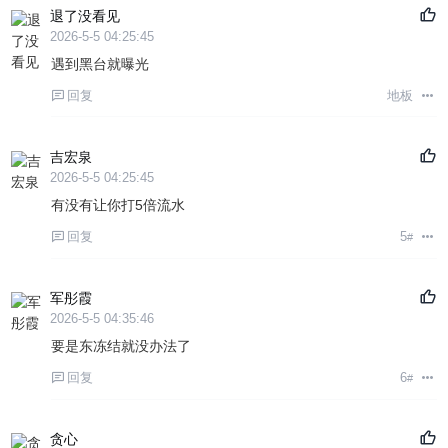
退了没看见
2026-5-5 04:25:45
遇到黑台就曝光
回复
地板
吉宏泉
2026-5-5 04:25:45
有没有让你打5倍流水
回复
5
#
军彤霞
2026-5-5 04:35:46
要是东冻结就没办法了
回复
6
#
贪心