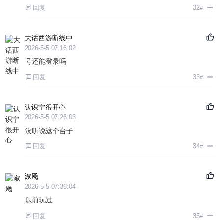
回复
32
#
大话西游断线中
2026-5-5 07:16:02
号还能登录吗
回复
33
#
认识宁很开心
2026-5-5 07:26:03
没听说这个台子
回复
34
#
溆飏
2026-5-5 07:36:04
以前玩过
回复
35
#