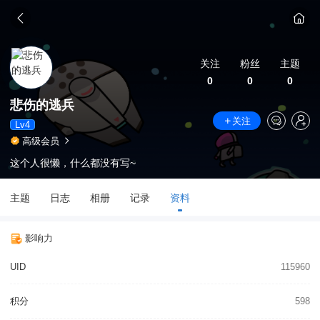
关注
粉丝
主题
0
0
0
悲伤的逃兵
关注
Lv4
高级会员
这个人很懒，什么都没有写~
主题
日志
相册
记录
资料
影响力
UID
115960
积分
598