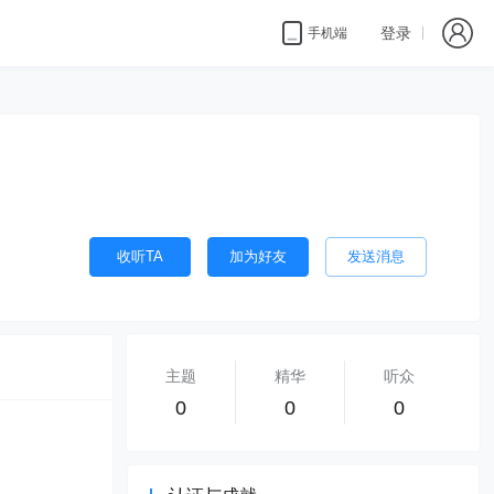
登录
手机端
收听TA
加为好友
发送消息
主题
精华
听众
0
0
0