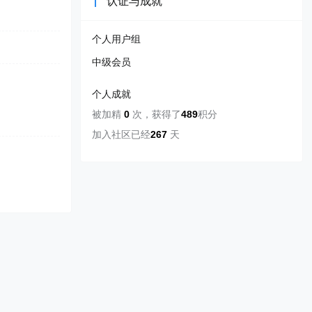
认证与成就
个人用户组
中级会员
个人成就
被加精
0
次
，
获得了
489
积分
加入社区已经
267
天