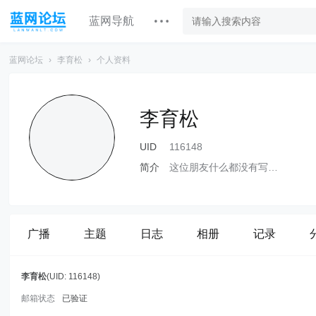
蓝网导航
蓝网论坛
›
李育松
›
个人资料
李育松
UID
116148
简介
这位朋友什么都没有写…
广播
主题
日志
相册
记录
李育松
(UID: 116148)
邮箱状态
已验证