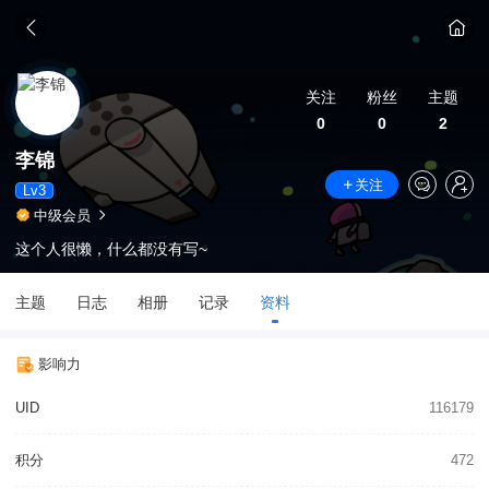
关注
粉丝
主题
0
0
2
李锦
关注
Lv3
中级会员
这个人很懒，什么都没有写~
主题
日志
相册
记录
资料
影响力
UID
116179
积分
472