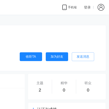
登录
手机端
收听TA
加为好友
发送消息
主题
精华
听众
2
0
0