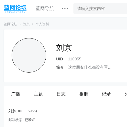
蓝网导航
蓝网论坛
›
刘京
›
个人资料
刘京
UID
116955
简介
这位朋友什么都没有写…
广播
主题
日志
相册
记录
刘京
(UID: 116955)
邮箱状态
已验证