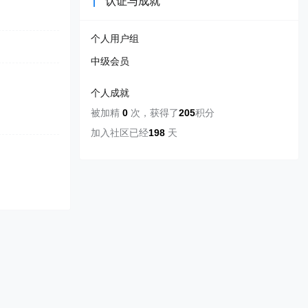
认证与成就
个人用户组
中级会员
个人成就
被加精
0
次
，
获得了
205
积分
加入社区已经
198
天