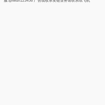
服:@lwdh123456 广告或收录友链业务请联系纸飞机