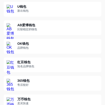
U钱包
新出钱包
AB爱博钱包
比较稳定的钱包
OK钱包
品牌钱包
红豆钱包
知名品牌钱包
365钱包
售后较好
万币钱包
卖买快速