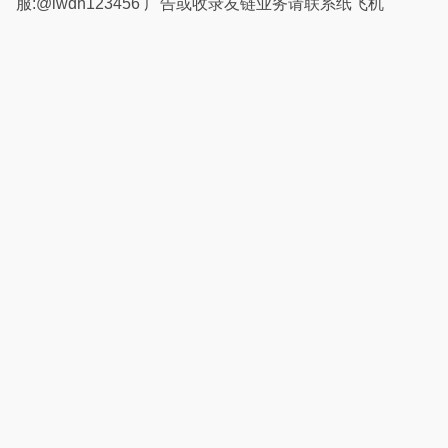
服:@lwdh123456 广告或收录友链业务请联系纸飞机