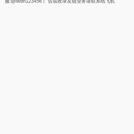
服:@lwdh123456 广告或收录友链业务请联系纸飞机